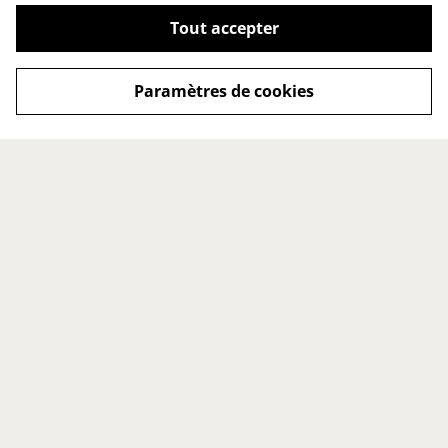
Tout accepter
Paramètres de cookies
LA MARQUE
LES SERVICES
À propos
Service sur mesure
Espace presse
Retours
Points de vente
Nous contacter
LES INFORMATIONS
Conditions générales
Politique de cookies
Politique de
confidentialité
Mentions légales