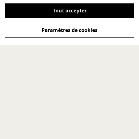
Tout accepter
Paramètres de cookies
LA MARQUE
LES SERVICES
À propos
Service sur mesure
Espace presse
Retours
Points de vente
Nous contacter
LES INFORMATIONS
Conditions générales
Politique de cookies
Politique de
confidentialité
Mentions légales