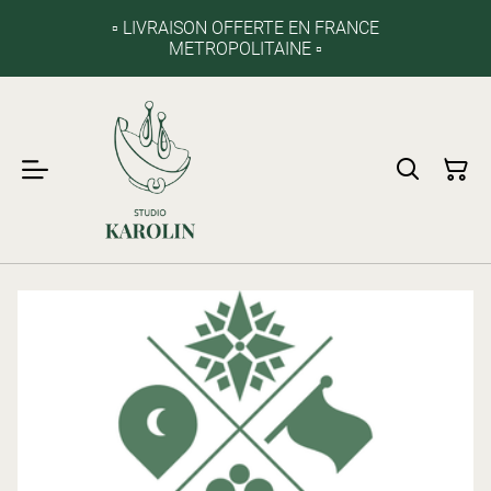
▫️ LIVRAISON OFFERTE EN FRANCE
METROPOLITAINE ▫️