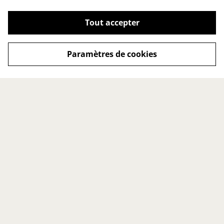
Tout accepter
Paramètres de cookies
LA MARQUE
LES SERVICES
À propos
Service sur mesure
Espace presse
Retours
Points de vente
Nous contacter
LES INFORMATIONS
Conditions générales
Politique de cookies