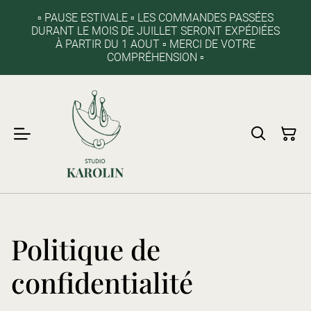
▫️ PAUSE ESTIVALE ▫️ LES COMMANDES PASSÉES
DURANT LE MOIS DE JUILLET SERONT EXPÉDIÉES
À PARTIR DU 1 AOUT ▫️ MERCI DE VOTRE
COMPRÉHENSION ▫️
Politique de
confidentialité