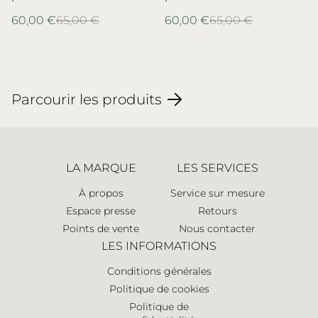
porcelaine de Limoges
porcelaine de Limoges,
60,00 €
65,00 €
60,00 €
65,00 €
Bernardaud
Parcourir les produits
LA MARQUE
LES SERVICES
À propos
Service sur mesure
Espace presse
Retours
Points de vente
Nous contacter
LES INFORMATIONS
Conditions générales
Politique de cookies
Politique de