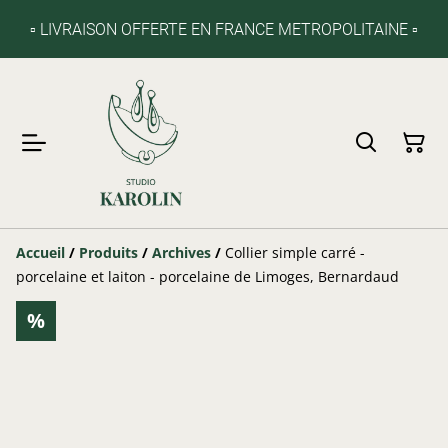
▫️ LIVRAISON OFFERTE EN FRANCE METROPOLITAINE ▫️
Accueil
/
Produits
/
Archives
/
Collier simple carré -
porcelaine et laiton - porcelaine de Limoges, Bernardaud
%