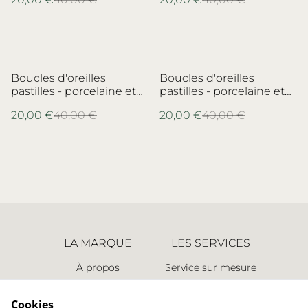
Limoges
%
%
Boucles d'oreilles
Boucles d'oreilles
pastilles - porcelaine et
pastilles - porcelaine et
laiton - porcelaine de
laiton - porcelaine
20,00 €
40,00 €
20,00 €
40,00 €
Limoges no.2
Villeroy & Boch no.2
LA MARQUE
LES SERVICES
À propos
Service sur mesure
Espace presse
Retours
Points de vente
Nous contacter
Cookies