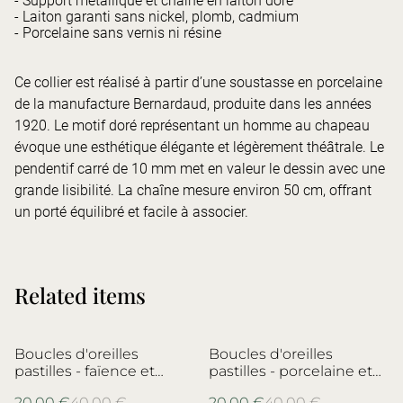
- Support métallique et chaîne en laiton doré
- Laiton garanti sans nickel, plomb, cadmium
- Porcelaine sans vernis ni résine
Ce collier est réalisé à partir d’une soustasse en porcelaine
de la manufacture Bernardaud, produite dans les années
1920. Le motif doré représentant un homme au chapeau
évoque une esthétique élégante et légèrement théâtrale. Le
pendentif carré de 10 mm met en valeur le dessin avec une
grande lisibilité. La chaîne mesure environ 50 cm, offrant
un porté équilibré et facile à associer.
Related items
%
%
Boucles d'oreilles
Boucles d'oreilles
pastilles - faïence et
pastilles - porcelaine et
laiton - no.3
laiton - porcelaine de
20,00 €
40,00 €
20,00 €
40,00 €