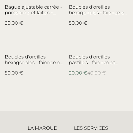
Bague ajustable carrée -
Boucles d'oreilles
porcelaine et laiton -
hexagonales - faience et
porcelaine
laiton - no.3
30,00 €
50,00 €
Lomonosov/Manufacture
Impériale de Saint-
Pétersbourg
%
Boucles d'oreilles
Boucles d'oreilles
hexagonales - faience et
pastilles - faïence et
laiton - no.4
laiton - no.1
50,00 €
20,00 €
40,00 €
LA MARQUE
LES SERVICES