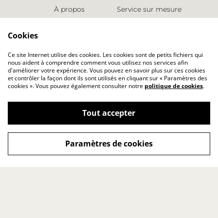
À propos
Service sur mesure
Espace presse
Retours
Points de vente
Nous contacter
Cookies
LES INFORMATIONS
Ce site Internet utilise des cookies. Les cookies sont de petits fichiers qui
nous aident à comprendre comment vous utilisez nos services afin
Conditions générales
d'améliorer votre expérience. Vous pouvez en savoir plus sur ces cookies
Politique de cookies
et contrôler la façon dont ils sont utilisés en cliquant sur « Paramètres des
cookies ». Vous pouvez également consulter notre
politique de cookies
.
Politique de
confidentialité
Mentions légales
Tout accepter
Paramètres de cookies
©
2026
Studio Karolin
powered by