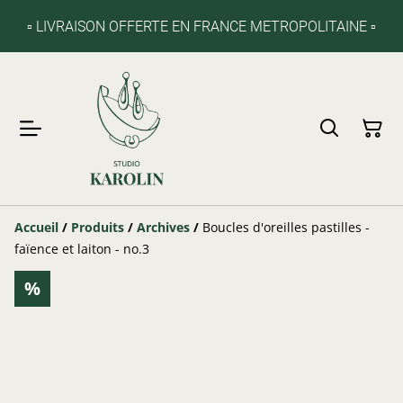
▫️ LIVRAISON OFFERTE EN FRANCE METROPOLITAINE ▫️
Accueil
/
Produits
/
Archives
/
Boucles d'oreilles pastilles -
faïence et laiton - no.3
%