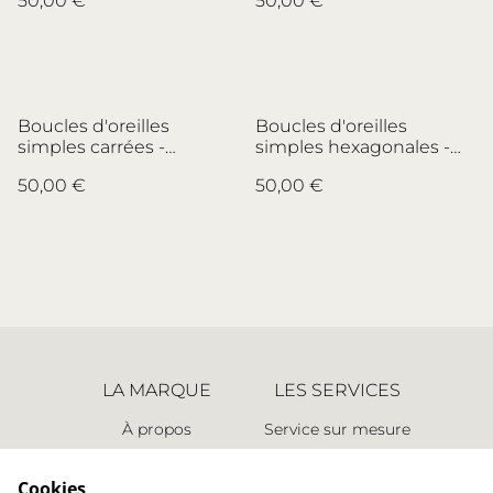
50,00 €
50,00 €
porcelaine
Pirkenhammer - no.2
Boucles d'oreilles
Boucles d'oreilles
simples carrées -
simples hexagonales -
porcelaine et laiton -
faïence et laiton -
50,00 €
50,00 €
porcelaine
Faïencerie de Desvres -
Pirkenhammer - no.3
no.1
LA MARQUE
LES SERVICES
À propos
Service sur mesure
Espace presse
Retours
Points de vente
Nous contacter
Cookies