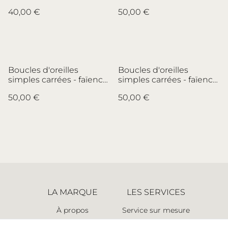
porcelaine Raynaud,
et laiton - Faïencerie de
40,00 €
50,00 €
Limoges - no.1
Digoin - no.3
Boucles d'oreilles
Boucles d'oreilles
simples carrées - faïence
simples carrées - faïence
italienne et laiton - no.3
italienne et laiton - no.2
50,00 €
50,00 €
LA MARQUE
LES SERVICES
À propos
Service sur mesure
Espace presse
Retours