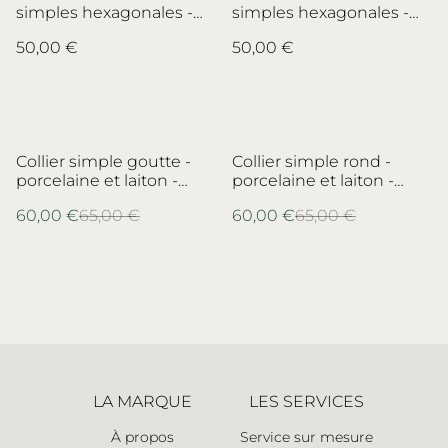
simples hexagonales -
simples hexagonales -
faïence et laiton -
faïence et laiton -
50,00 €
50,00 €
Faïencerie de Desvres -
Faïencerie de Desvres -
no.4
no.3
%
%
Collier simple goutte -
Collier simple rond -
porcelaine et laiton -
porcelaine et laiton -
porcelaine
porcelaine de Limoges
60,00 €
65,00 €
60,00 €
65,00 €
Pirkenhammer
LA MARQUE
LES SERVICES
À propos
Service sur mesure