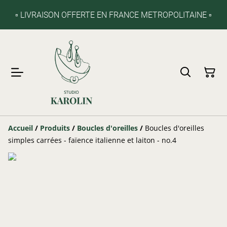
▫️ LIVRAISON OFFERTE EN FRANCE METROPOLITAINE ▫️
Accueil
/
Produits
/
Boucles d'oreilles
/
Boucles d'oreilles
simples carrées - faïence italienne et laiton - no.4