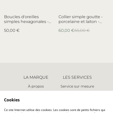
%
Boucles d'oreilles
Collier simple goutte -
simples hexagonales -
porcelaine et laiton -
faïence et laiton -
porcelaine
50,00 €
60,00 €
65,00 €
Faïencerie de Desvres -
Pirkenhammer
no.3
LA MARQUE
LES SERVICES
À propos
Service sur mesure
Espace presse
Retours
Points de vente
Nous contacter
Cookies
LES INFORMATIONS
Ce site Internet utilise des cookies. Les cookies sont de petits fichiers qui