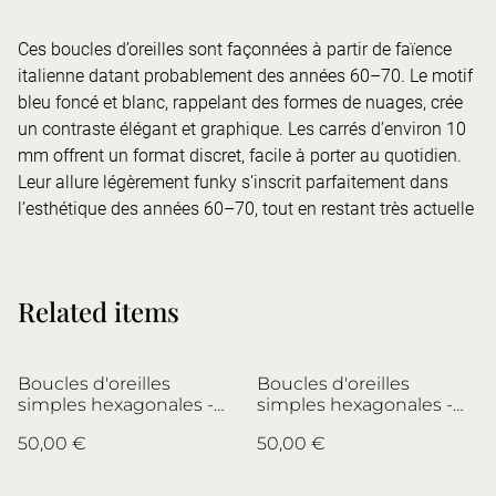
Ces boucles d’oreilles sont façonnées à partir de faïence
italienne datant probablement des années 60–70. Le motif
bleu foncé et blanc, rappelant des formes de nuages, crée
un contraste élégant et graphique. Les carrés d’environ 10
mm offrent un format discret, facile à porter au quotidien.
Leur allure légèrement funky s’inscrit parfaitement dans
l’esthétique des années 60–70, tout en restant très actuelle
Related items
Boucles d'oreilles
Boucles d'oreilles
simples hexagonales -
simples hexagonales -
faïence et laiton -
faïence et laiton -
50,00 €
50,00 €
Faïencerie de Desvres -
Faïencerie de Desvres -
no.2
no.4