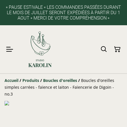
▫️ PAUSE ESTIVALE ▫️ LES COMMANDES PASSÉES DURANT
LE MOIS DE JUILLET SERONT EXPÉDIÉES À PARTIR DU 1
AOUT ▫️ MERCI DE VOTRE COMPRÉHENSION ▫️
Accueil
/
Produits
/
Boucles d'oreilles
/
Boucles d'oreilles
simples carrées - faïence et laiton - Faïencerie de Digoin -
no.3