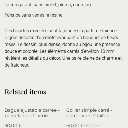
Laiton garanti sans nickel, plomb, cadmium
Faïence sans vernis ni résine
Ces boucles d’oreilles sont façonnées à partir de faïence
Digoin décorée d’un motif évoquant un bouquet de fleurs
roses. Le dessin, plus dense, donne au bijou une présence
douce et colorée. Les éléments carrés d’environ 10 mm
révèlent les détails du décor. Une paire pleine de charme et
de fraîcheur.
Related items
%
Bague ajustable carrée -
Collier simple carré -
porcelaine et laiton -
porcelaine et laiton -
porcelaine Charles Field
porcelaine de Limoges,
30,00 €
60,00 €
65,00 €
Haviland, Limoges - no.4
Bernardaud