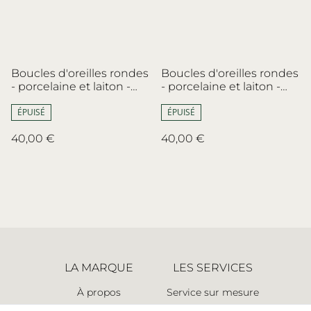
Boucles d'oreilles rondes
Boucles d'oreilles rondes
- porcelaine et laiton -
- porcelaine et laiton -
porcelaine de Limoges -
Haviland, Limoges - no.6
no.8
ÉPUISÉ
ÉPUISÉ
40,00 €
40,00 €
LA MARQUE
LES SERVICES
À propos
Service sur mesure
Espace presse
Retours