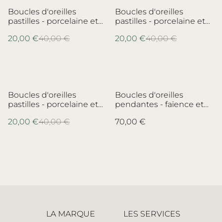
%
%
Boucles d'oreilles
Boucles d'oreilles
pastilles - porcelaine et
pastilles - porcelaine et
laiton - porcelaine de
laiton - porcelaine de
20,00 €
40,00 €
20,00 €
40,00 €
Limoges
Limoges no.2
%
Boucles d'oreilles
Boucles d'oreilles
pastilles - porcelaine et
pendantes - faïence et
laiton - porcelaine
laiton - Faïencerie Creil &
20,00 €
40,00 €
70,00 €
Villeroy & Boch no.2
Montereau - no.1
LA MARQUE
LES SERVICES