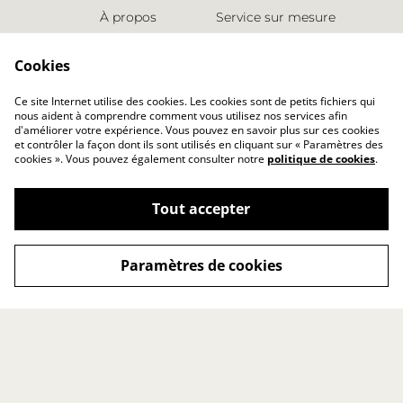
À propos
Service sur mesure
Espace presse
Retours
Points de vente
Nous contacter
Cookies
LES INFORMATIONS
Ce site Internet utilise des cookies. Les cookies sont de petits fichiers qui
nous aident à comprendre comment vous utilisez nos services afin
Conditions générales
d'améliorer votre expérience. Vous pouvez en savoir plus sur ces cookies
Politique de cookies
et contrôler la façon dont ils sont utilisés en cliquant sur « Paramètres des
cookies ». Vous pouvez également consulter notre
politique de cookies
.
Politique de
confidentialité
Mentions légales
Tout accepter
Paramètres de cookies
©
2026
Studio Karolin
powered by