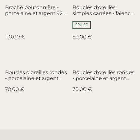
Broche boutonnière -
Boucles d'oreilles
porcelaine et argent 925
simples carrées - faïence
- porcelaine de Limoges,
italienne et laiton - no.1
Haviland - no.3
ÉPUISÉ
110,00 €
50,00 €
Boucles d'oreilles rondes
Boucles d'oreilles rondes
- porcelaine et argent
- porcelaine et argent
sterling - porcelaine
sterling - porcelaine
70,00 €
70,00 €
Chodzież, Pologne
Pirkenhammer - no.1