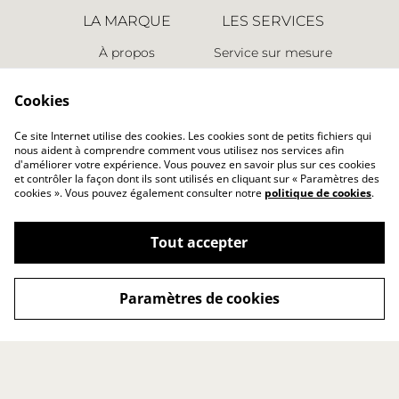
LA MARQUE
LES SERVICES
À propos
Service sur mesure
Espace presse
Retours
Points de vente
Nous contacter
Cookies
LES INFORMATIONS
Ce site Internet utilise des cookies. Les cookies sont de petits fichiers qui
nous aident à comprendre comment vous utilisez nos services afin
Conditions générales
d'améliorer votre expérience. Vous pouvez en savoir plus sur ces cookies
Politique de cookies
et contrôler la façon dont ils sont utilisés en cliquant sur « Paramètres des
cookies ». Vous pouvez également consulter notre
politique de cookies
.
Politique de
confidentialité
Mentions légales
Tout accepter
Paramètres de cookies
©
2026
Studio Karolin