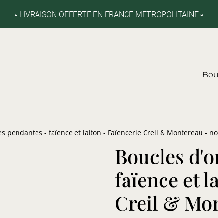
▫️ LIVRAISON OFFERTE EN FRANCE METROPOLITAINE ▫️
Bou
es pendantes - faïence et laiton - Faïencerie Creil & Montereau - no
Boucles d'o
faïence et l
Creil & Mon