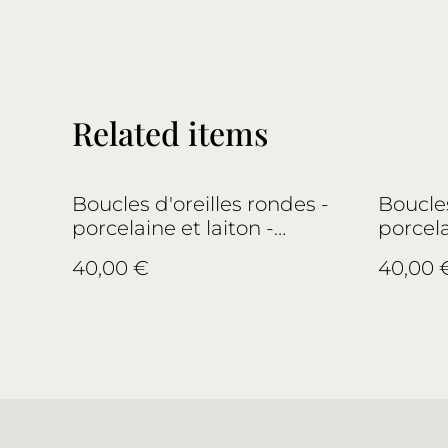
Related items
Boucles d'oreilles rondes -
Boucles
porcelaine et laiton -
porcela
Bernardaud, Limoges - no.1
Chapus 
40,00 €
40,00 
no.3