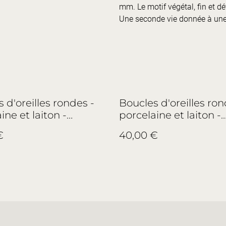
mm. Le motif végétal, fin et dé
Une seconde vie donnée à une 
 d'oreilles rondes -
Boucles d'oreilles ron
ine et laiton -
porcelaine et laiton -
et Fils, Limoges -
Haviland, Limoges - n
€
40,00 €