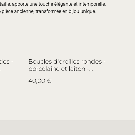
taillé, apporte une touche élégante et intemporelle.
pièce ancienne, transformée en bijou unique.
des -
Boucles d'oreilles rondes -
porcelaine et laiton -
o.1
Haviland, Limoges - no.4
40,00 €