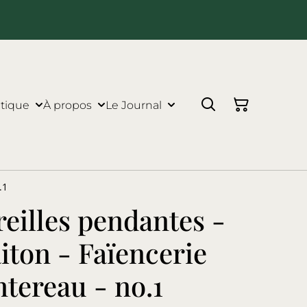
tique
À propos
Le Journal
.1
reilles pendantes -
aiton - Faïencerie
tereau - no.1